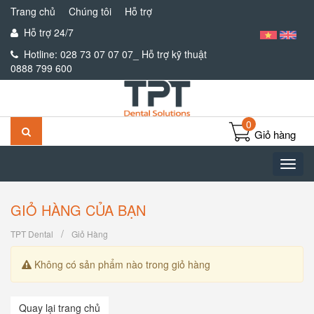
Trang chủ
Chúng tôi
Hỗ trợ
Hỗ trợ 24/7
Hotline:
028 73 07 07 07_ Hỗ trợ kỹ thuật
0888 799 600
0
Giỏ hàng
Toggl
navig
GIỎ HÀNG CỦA BẠN
TPT Dental
Giỏ Hàng
Không có sản phẩm nào trong giỏ hàng
Quay lại trang chủ